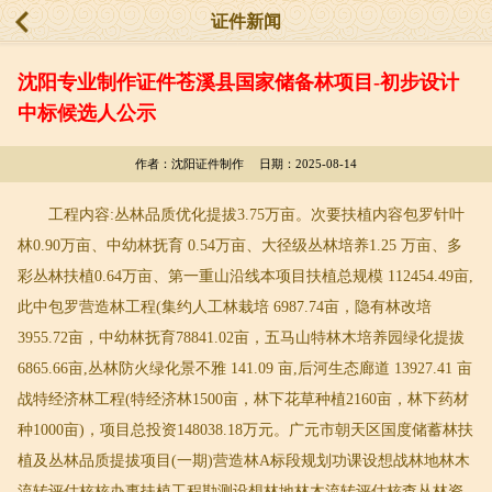
证件新闻
沈阳专业制作证件苍溪县国家储备林项目-初步设计
中标候选人公示
作者：沈阳证件制作 日期：2025-08-14
工程内容:丛林品质优化提拔3.75万亩。次要扶植内容包罗针叶
林0.90万亩、中幼林抚育 0.54万亩、大径级丛林培养1.25 万亩、多
彩丛林扶植0.64万亩、第一重山沿线本项目扶植总规模 112454.49亩,
此中包罗营造林工程(集约人工林栽培 6987.74亩，隐有林改培
3955.72亩，中幼林抚育78841.02亩，五马山特林木培养园绿化提拔
6865.66亩,丛林防火绿化景不雅 141.09 亩,后河生态廊道 13927.41 亩
战特经济林工程(特经济林1500亩，林下花草种植2160亩，林下药材
种1000亩)，项目总投资148038.18万元。广元市朝天区国度储蓄林扶
植及丛林品质提拔项目(一期)营造林A标段规划功课设想战林地林木
流转评估核核办事扶植工程勘测设想林地林木流转评估核查丛林资