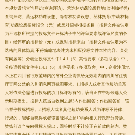
本规划设想查询拜访(查询拜访)、营造林功课设想样地(监测抽样类)
查询拜访、营运林功课设想、隐有林功课设想、丛林抚育(中幼林抚
育)功课设想招标报价（元）或反对招标根据条目（招标文件被认定
为不迭格所根据的投标文件评标法子中的评审要素战评审尺度的条
目）经评审的招标价（元）或反对招标来由（招标文件被认定为不
迭格的具体隐真,不得简略地表述为未相应投标文件本性内容、某处
有问题等）分歧适投标文件中1.4.1（6）其他要求（多项取舍）中，
分歧适投标文件中1.4.1（6）其他要求（多项取舍）中，企业注册地
不正在四川省行政范畴内的省外企业需供给无效期内的四川省住筑
厅官网公然的入川消息网页截图要求。1.招标人或者其他短幼关系
人对依法必需进行投标的项目标评标有的，该当正在中标候选人公
示时期提出。投标人该当自收到之起3内作出回答；作出回答前，该
当暂停投标招标。2.招标人或者其他短幼关系人以为评标不符律、
行规的，能够自晓得或者该当晓得之起10内向相关行政部分赞扬。
赞扬前该当先向投标人提出，回答时期不计较正在前款的刻内。赞
扬书该当合适《工程扶植项目投标招标赞扬处置法子》。3.对评标