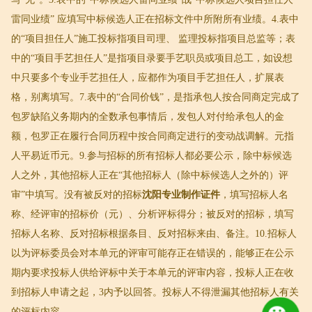
雷同业绩” 应填写中标候选人正在招标文件中所附所有业绩。4.表中
的“项目担任人”施工投标指项目司理、 监理投标指项目总监等；表
中的“项目手艺担任人”是指项目录要手艺职员或项目总工，如设想
中只要多个专业手艺担任人，应都作为项目手艺担任人，扩展表
格，别离填写。7.表中的“合同价钱”，是指承包人按合同商定完成了
包罗缺陷义务期内的全数承包事情后，发包人对付给承包人的金
额，包罗正在履行合同历程中按合同商定进行的变动战调解。元指
人平易近币元。9.参与招标的所有招标人都必要公示，除中标候选
人之外，其他招标人正在“其他招标人（除中标候选人之外的）评
审”中填写。没有被反对的招标
沈阳专业制作证件
，填写招标人名
称、经评审的招标价（元）、分析评标得分；被反对的招标，填写
招标人名称、反对招标根据条目、反对招标来由、备注。10.招标人
以为评标委员会对本单元的评审可能存正在错误的，能够正在公示
期内要求投标人供给评标中关于本单元的评审内容，投标人正在收
到招标人申请之起，3内予以回答。投标人不得泄漏其他招标人有关
的评标内容。