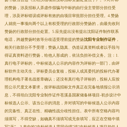
的赞扬，涉及招标人弄虚作假骗与中标的由行业主管部分担任受
理，涉及评标错误或评标有效的由项目审批部分担任受理。4.赞扬
人就统一事项向两个以上有权受理的行政部分赞扬的，由最先收到
赞扬的行政部分担任处置。5.应先提出没有提出沈阳证件制作联系
电话，跨越赞扬时效等分歧适受理前提的赞扬
沈阳专业制作证件
，
相关行政部分不予受理；赞扬人隐真、伪造证真资料或者以手段与
得证真资料进行赞扬，给他人形成的，依法负担补偿义务。注：1.
真行电子评标的，中标候选人公示的内容作为评标的一部门，由评
标软件主动天生，评标委员会复核，投标人或其委托的投标代办署
理机构电子署名战签章确认；还没有真行电子评标的，投标人应按
照公示尺度文本要求，按评标战招标文件真正在完备地填报公示消
息，不得坦白沈阳专业制作证件苍溪县国家储备林项目-初步设计中
标候选人公示、该当公示的消息，并对填写的中标候选人公示内容
的完备性、真正在性、精确性战分歧性担任。表中所有空格内容均
须填写，不得空缺，如确真不须填写或无奈填写，应正在空格中填
写“无”。3.表中的“中标候选人雷同业绩”战“中标候选人项目担任人